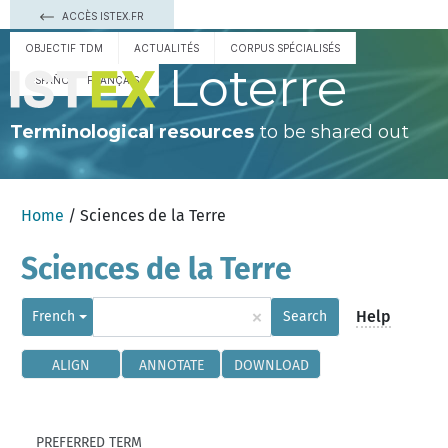
ACCÈS ISTEX.FR
OBJECTIF TDM
ACTUALITÉS
CORPUS SPÉCIALISÉS
Loterre
ESPAÑOL
FRANÇAIS
Terminological resources
to be shared out
Home
/ Sciences de la Terre
Sciences de la Terre
×
Help
French
Search
ALIGN
ANNOTATE
DOWNLOAD
PREFERRED TERM