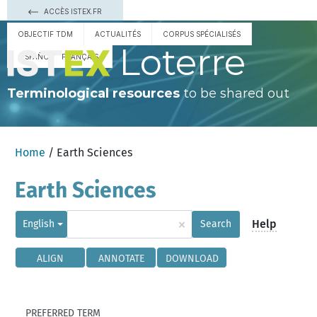
ACCÈS ISTEX.FR
OBJECTIF TDM
ACTUALITÉS
CORPUS SPÉCIALISÉS
Loterre
ESPAÑOL
FRANÇAIS
Terminological resources
to be shared out
Home
/ Earth Sciences
Earth Sciences
×
Help
English
Search
ALIGN
ANNOTATE
DOWNLOAD
PREFERRED TERM