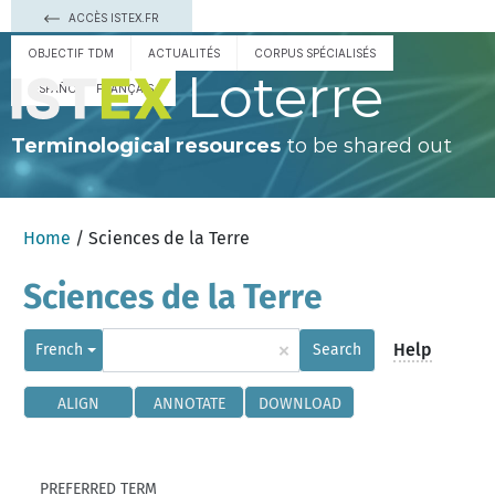
ACCÈS ISTEX.FR
OBJECTIF TDM
ACTUALITÉS
CORPUS SPÉCIALISÉS
Loterre
ESPAÑOL
FRANÇAIS
Terminological resources
to be shared out
Home
/ Sciences de la Terre
Sciences de la Terre
×
Help
French
Search
ALIGN
ANNOTATE
DOWNLOAD
PREFERRED TERM