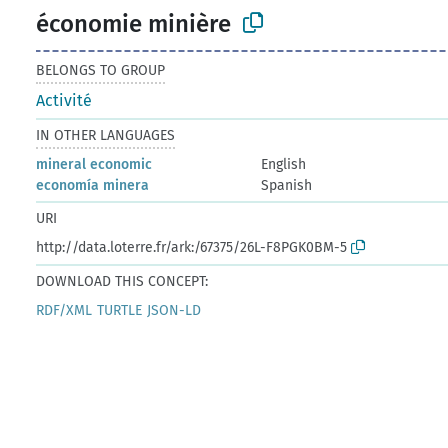
économie minière
BELONGS TO GROUP
Activité
IN OTHER LANGUAGES
mineral economic
English
economía minera
Spanish
URI
http://data.loterre.fr/ark:/67375/26L-F8PGK0BM-5
DOWNLOAD THIS CONCEPT:
RDF/XML
TURTLE
JSON-LD