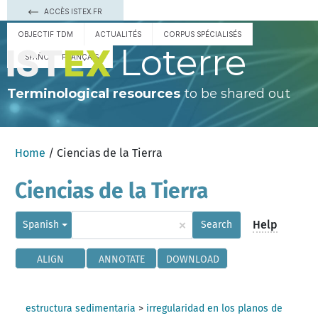
ACCÈS ISTEX.FR
OBJECTIF TDM
ACTUALITÉS
CORPUS SPÉCIALISÉS
Loterre
ESPAÑOL
FRANÇAIS
Terminological resources
to be shared out
Home
/ Ciencias de la Tierra
Ciencias de la Tierra
×
Help
Spanish
Search
ALIGN
ANNOTATE
DOWNLOAD
estructura sedimentaria
>
irregularidad en los planos de