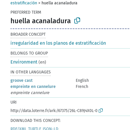
estratificación
>
huella acanaladura
PREFERRED TERM
huella acanaladura
BROADER CONCEPT
irregularidad en los planos de estratificación
BELONGS TO GROUP
Environment
(en)
IN OTHER LANGUAGES
groove cast
English
empreinte en cannelure
French
empreinte cannelure
URI
http://data.loterre.fr/ark:/67375/26L-C89J4X0L-0
DOWNLOAD THIS CONCEPT:
RDF/XML
TURTLE
JSON-LD