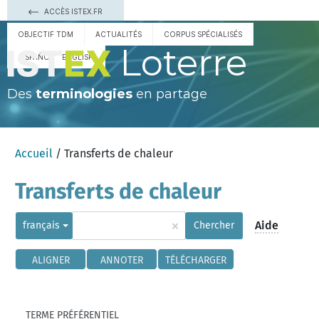
ACCÈS ISTEX.FR
OBJECTIF TDM
ACTUALITÉS
CORPUS SPÉCIALISÉS
Loterre
ESPAÑOL
ENGLISH
Des
terminologies
en partage
Accueil
/ Transferts de chaleur
Transferts de chaleur
×
Aide
français
Chercher
ALIGNER
ANNOTER
TÉLÉCHARGER
TERME PRÉFÉRENTIEL